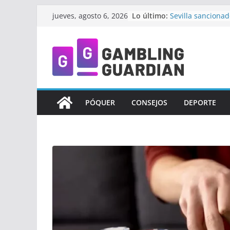
Saltar
Lo último:
Sevilla sancionad
jueves, agosto 6, 2026
al
parcial tras el de
Barcelona vs Real
contenido
y análisis de un
La Cartuja
Celta Vigo sorpre
Madrid con dobl
Real Madrid y Car
desafíos y tensio
PÓQUER
CONSEJOS
DEPORTE
Barcelona y Arab
por el futuro de