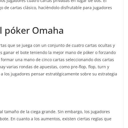
 los jugadores cuatro cartas privadas en lugar de dos. El
 de cartas clásico, haciéndolo disfrutable para jugadores
el póker Omaha
as que se juega con un conjunto de cuatro cartas ocultas y
 es ganar el bote teniendo la mejor mano de póker o forzando
e formar una mano de cinco cartas seleccionando dos cartas
hay varias rondas de apuestas, como pre-flop, flop, turn y
te a los jugadores pensar estratégicamente sobre su estrategia
al tamaño de la ciega grande. Sin embargo, los jugadores
bote. En cuanto a los aumentos, existen ciertas reglas que