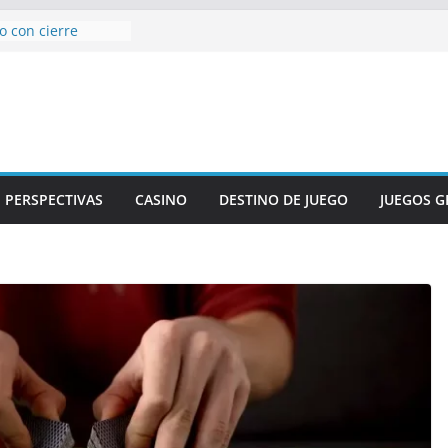
o con cierre
rbi ante el Betis
 Betis reacciones
a noche mágica en
nde al Real
ete de Swedberg
lo Ancelotti
nes 2025
PERSPECTIVAS
CASINO
DESTINO DE JUEGO
JUEGOS G
ia Saudí el pacto
 Raphinha