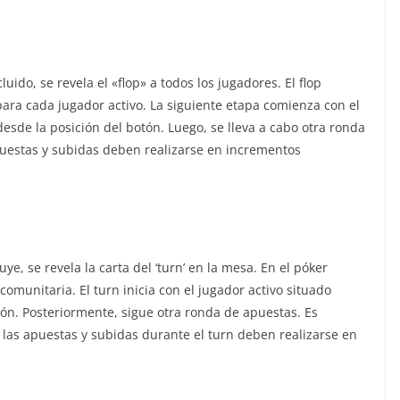
uido, se revela el «flop» a todos los jugadores. El flop
para cada jugador activo. La siguiente etapa comienza con el
esde la posición del botón. Luego, se lleva a cabo otra ronda
puestas y subidas deben realizarse en incrementos
ye, se revela la carta del ‘turn’ en la mesa. En el póker
omunitaria. El turn inicia con el jugador activo situado
ón. Posteriormente, sigue otra ronda de apuestas. Es
las apuestas y subidas durante el turn deben realizarse en