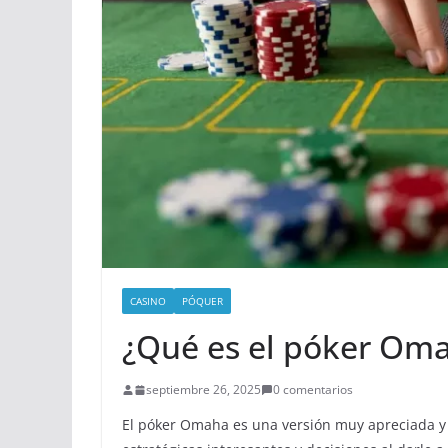
CASINO
PÓQUER
¿Qué es el póker Om
septiembre 26, 2025
0 comentarios
El póker Omaha es una versión muy apreciada y 