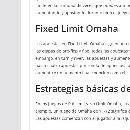
límite en la cantidad de veces que puedes aumen
aumentando y apostando durante todo el juego!
Fixed Limit Omaha
Las apuestas en Fixed Limit Omaha siguen una e
las etapas de pre-flop y flop, todas las apuesta
embargo, en turn y river, las apuestas y aument
hasta cuatro apuestas por ronda de apuestas, l
aumento y un aumento final conocido como el c
Estrategias básicas 
En los juegos de Pot Limit y No Limit Omaha, lo
ejemplo, un juego de Omaha de $1/$2 significa 
Las apuestas comienzan con el jugador a la izqu