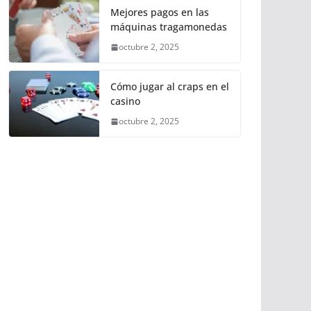
Mejores pagos en las
máquinas tragamonedas
octubre 2, 2025
Cómo jugar al craps en el
casino
octubre 2, 2025