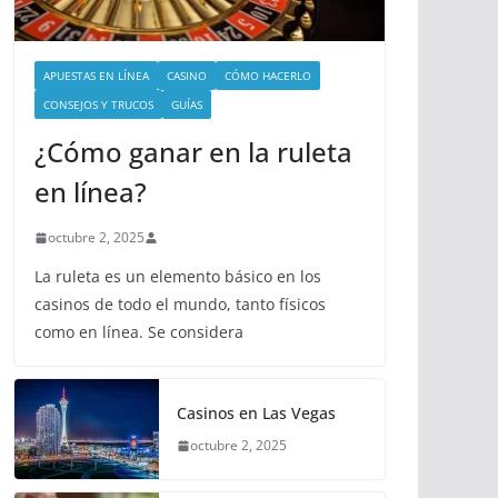
APUESTAS EN LÍNEA
CASINO
CÓMO HACERLO
CONSEJOS Y TRUCOS
GUÍAS
¿Cómo ganar en la ruleta
en línea?
octubre 2, 2025
La ruleta es un elemento básico en los
casinos de todo el mundo, tanto físicos
como en línea. Se considera
Casinos en Las Vegas
octubre 2, 2025