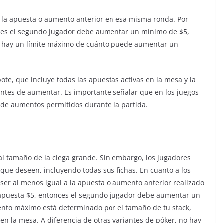
 la apuesta o aumento anterior en esa misma ronda. Por
nces el segundo jugador debe aumentar un mínimo de $5,
én hay un límite máximo de cuánto puede aumentar un
ote, que incluye todas las apuestas activas en la mesa y la
 antes de aumentar. Es importante señalar que en los juegos
 de aumentos permitidos durante la partida.
al tamaño de la ciega grande. Sin embargo, los jugadores
 que deseen, incluyendo todas sus fichas. En cuanto a los
r al menos igual a la apuesta o aumento anterior realizado
r apuesta $5, entonces el segundo jugador debe aumentar un
ento máximo está determinado por el tamaño de tu stack,
 en la mesa. A diferencia de otras variantes de póker, no hay