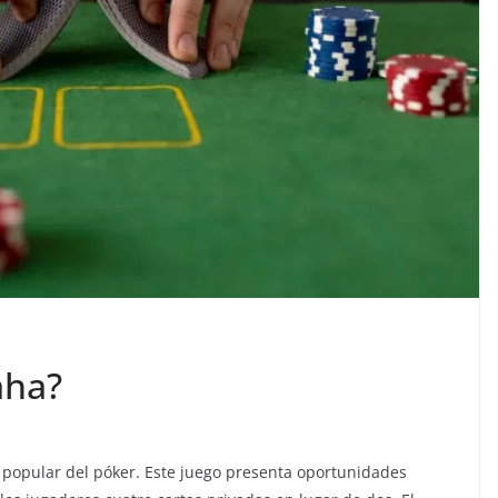
aha?
popular del póker. Este juego presenta oportunidades