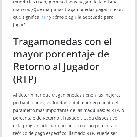
mundo las usan, pero no todas pagan de la misma
manera. ¿Qué máquinas tragamonedas pagan mejor,
qué significa
RTP
y cómo elegir la adecuada para
jugar?
Tragamonedas con el
mayor porcentaje de
Retorno al Jugador
(RTP)
Al determinar qué tragamonedas tienen las mejores
probabilidades, es fundamental tener en cuenta el
parámetro más importante de las máquinas: el RTP, o
porcentaje de Retorno al Jugador. Cada dispositivo
está programado para proporcionar un porcentaje
teórico de pago específico, llamado RTP. Puede ser