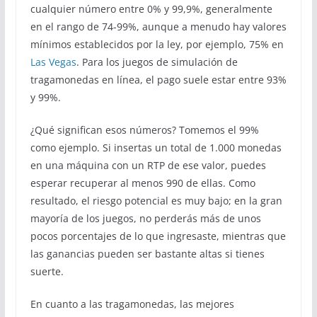
cualquier número entre 0% y 99,9%, generalmente
en el rango de 74-99%, aunque a menudo hay valores
mínimos establecidos por la ley, por ejemplo, 75% en
Las Vegas
. Para los juegos de simulación de
tragamonedas en línea, el pago suele estar entre 93%
y 99%.
¿Qué significan esos números? Tomemos el 99%
como ejemplo. Si insertas un total de 1.000 monedas
en una máquina con un RTP de ese valor, puedes
esperar recuperar al menos 990 de ellas. Como
resultado, el riesgo potencial es muy bajo; en la gran
mayoría de los juegos, no perderás más de unos
pocos porcentajes de lo que ingresaste, mientras que
las ganancias pueden ser bastante altas si tienes
suerte.
En cuanto a las tragamonedas, las mejores