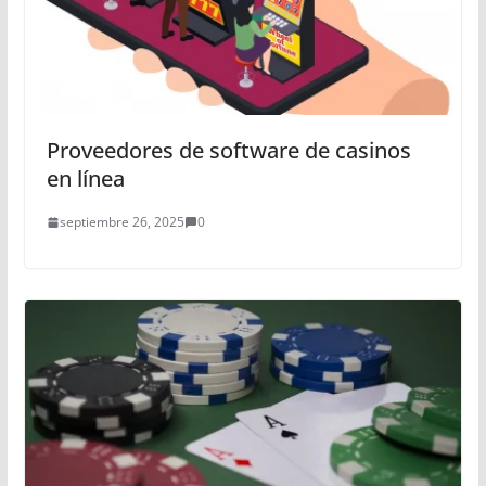
Proveedores de software de casinos
en línea
septiembre 26, 2025
0