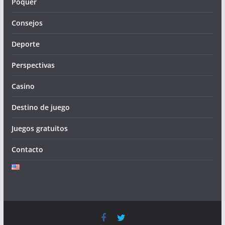
Póquer
Consejos
Deporte
Perspectivas
Casino
Destino de juego
Juegos gratuitos
Contacto