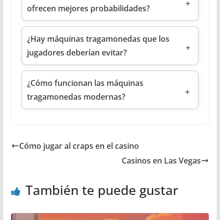
ofrecen mejores probabilidades?
¿Hay máquinas tragamonedas que los
jugadores deberían evitar?
¿Cómo funcionan las máquinas
tragamonedas modernas?
Cómo jugar al craps en el casino
Casinos en Las Vegas
También te puede gustar