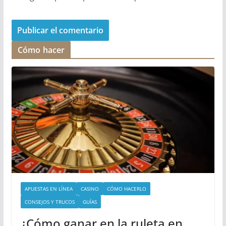
Cómo hacer
APUESTAS EN LÍNEA
CASINO
CÓMO HACERLO
CONSEJOS Y TRUCOS
GUÍAS
¿Cómo ganar en la ruleta en