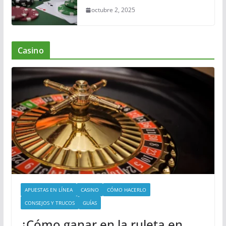
octubre 2, 2025
Casino
APUESTAS EN LÍNEA
CASINO
CÓMO HACERLO
CONSEJOS Y TRUCOS
GUÍAS
¿Cómo ganar en la ruleta en